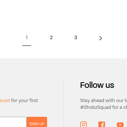
1
2
3
Follow us
count
for your first
Stay ahead with our l
#ShokzSquad for a ch
SIGN UP