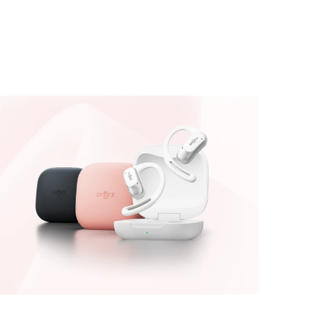
Log
JOIN US
in