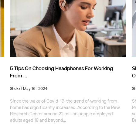
5 Tips On Choosing Headphones For Working
S
From ...
O
Shokz
| May 16 | 2024
S
Since the wake of Covid-19, the trend of working from
S
home has significantly increased. According to the Pew
Pi
Research Center around 22 million people employed
s
adults aged 18 and beyond...
Ba