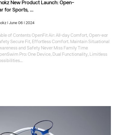
hokz New Product Launch: Open-
r for Sports, ...
hokz
| June 06 | 2024
ble of Contents OpenFit Air: All-day Comfort, Open-ear
fety Secure Fit, Effortless Comfort. Maintain Situational
wareness and Safety Never Miss Family Time
penSwim Pro: One Device, Dual Functionality, Limitless
ssibilities...