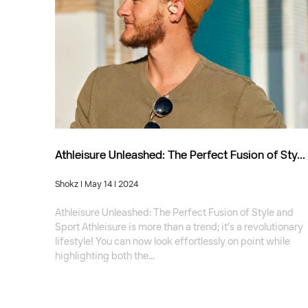
Athleisure Unleashed: The Perfect Fusion of Sty...
Shokz
| May 14 | 2024
Athleisure Unleashed: The Perfect Fusion of Style and
Sport Athleisure is more than a trend; it’s a revolutionary
lifestyle! You can now look effortlessly on point while
highlighting both the...