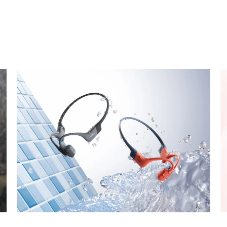
See What Shokz Is Always Chasing For
 US
OUR TECHNOLOGY
SUPPORT