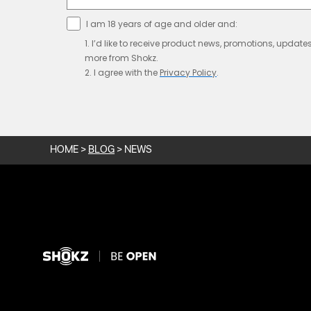
I am 18 years of age and older and:
1. I’d like to receive product news, promotions, update
more from Shokz.
2. I agree with the
Privacy
Policy
.
HOME
>
BLOG
>
NEWS