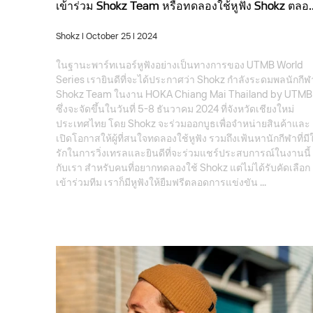
เข้าร่วม Shokz Team หรือทดลองใช้หูฟัง Shokz ตลอ..
Shokz
| October 25 | 2024
ในฐานะพาร์ทเนอร์หูฟังอย่างเป็นทางการของ UTMB World
Series เรายินดีที่จะได้ประกาศว่า Shokz กำลังระดมพลนักกีฬ
Shokz Team ในงาน HOKA Chiang Mai Thailand by UTMB
ซึ่งจะจัดขึ้นในวันที่ 5-8 ธันวาคม 2024 ที่จังหวัดเชียงใหม่
ประเทศไทย โดย Shokz จะร่วมออกบูธเพื่อจำหน่ายสินค้าและ
เปิดโอกาสให้ผู้ที่สนใจทดลองใช้หูฟัง รวมถึงเฟ้นหานักกีฬาที่มี
รักในการวิ่งเทรลและยินดีที่จะร่วมแชร์ประสบการณ์ในงานนี้
กับเรา สำหรับคนที่อยากทดลองใช้ Shokz แต่ไม่ได้รับคัดเลือก
เข้าร่วมทีม เราก็มีหูฟังให้ยืมฟรีตลอดการแข่งขัน ...