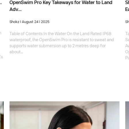
.
OpenSwim Pro Key Takeways for Water to Land
S
Adv...
Ea
Shokz
| August 24 | 2025
S
า
Table of Contents In the Water On the Land Rated IP68
Ta
waterproof, the OpenSwim Pro is resistant to sweat and
Sa
supports water submersion up to 2 metres deep for
A
about...
O
ใจ
Po